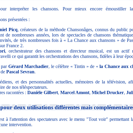
our interpréter les chansons. Pour mieux encore émoustiller 
ons présentées :
niel Picq
, créateurs de la méthode Chansonâges, connus du public po
nt de nombreuses années, lors de spectacles de chansons thématique
 invités, de très nombreuses fois à « La Chance aux chansons » de Pa
sur France 2.
ori
, orchestrateur des chansons et directeur musical, est un acti
velli ce qui garantit les orchestrations des chansons, fidèles à leur épo
 par
Gérard Marchadier
, le célèbre « Tintin » de «
la Chance aux c
i de
Pascal Sevran
.
diens, et des personnalités actuelles, mémoires de la télévision, a
re de nos téléspectateurs.
res racontées :
Danièle Gilbert
,
Marcel Amont
,
Michel Drucker
,
Jul
our deux utilisations différentes mais complémentaire
st à l'attention des spectateurs avec le menu "Tout voir" permettant la
une intervention.