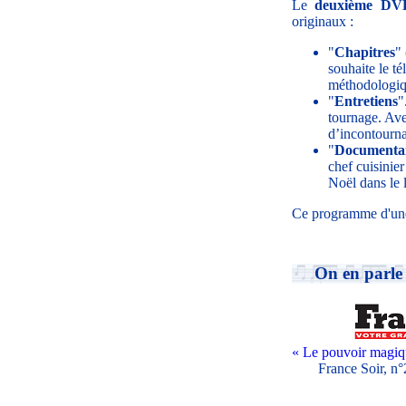
Le
deuxième DV
originaux :
"
Chapitres
"
souhaite le té
méthodologiq
"
Entretiens
"
tournage. Ave
d’incontourna
"
Documentai
chef cuisinier
Noël dans le l
Ce programme d'une h
On en parle 
« Le pouvoir magiqu
France Soir, 