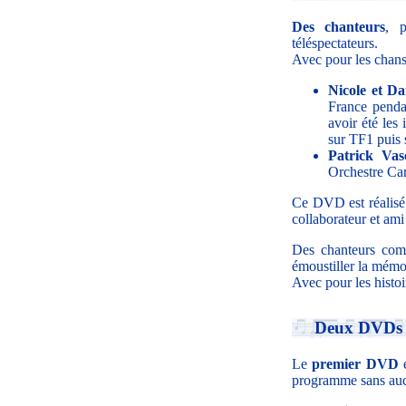
Des chanteurs
, p
téléspectateurs.
Avec pour les chans
Nicole et Da
France penda
avoir été les
sur TF1 puis 
Patrick Vas
Orchestre Cara
Ce DVD est réalisé
collaborateur et am
Des chanteurs comé
émoustiller la mémoi
Avec pour les histoi
Deux DVDs p
Le
premier DVD
e
programme sans auc