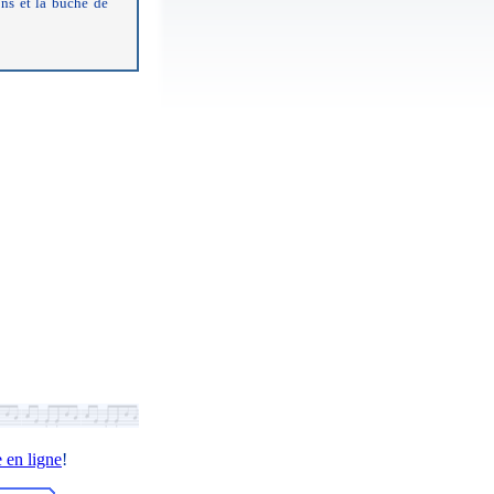
ns et la bûche de
 en ligne
!