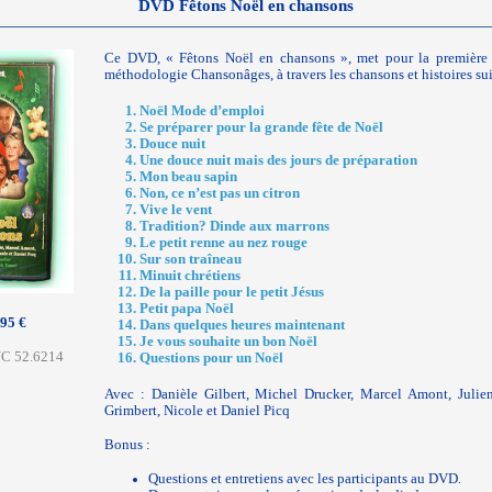
DVD Fêtons Noël en chansons
Ce DVD, « Fêtons Noël en chansons », met pour la première 
méthodologie Chansonâges, à travers les chansons et histoires sui
Noël Mode d’emploi
Se préparer pour la grande fête de Noël
Douce nuit
Une douce nuit mais des jours de préparation
Mon beau sapin
Non, ce n’est pas un citron
Vive le vent
Tradition? Dinde aux marrons
Le petit renne au nez rouge
Sur son traîneau
Minuit chrétiens
De la paille pour le petit Jésus
Petit papa Noël
,95 €
Dans quelques heures maintenant
Je vous souhaite un bon Noël
FNC 52.6214
Questions pour un Noël
Avec : Danièle Gilbert, Michel Drucker, Marcel Amont, Julien
Grimbert, Nicole et Daniel Picq
Bonus :
Questions et entretiens avec les participants au DVD.