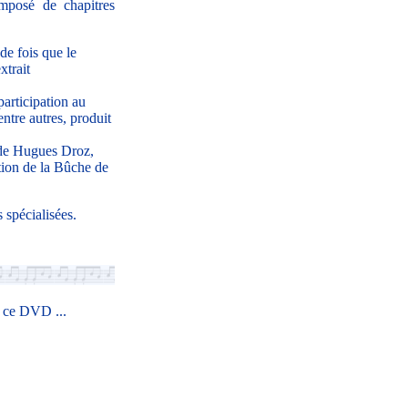
mposé de chapitres
de fois que le
xtrait
participation au
ntre autres, produit
 de Hugues Droz,
ation de la Bûche de
 spécialisées.
r ce DVD ...