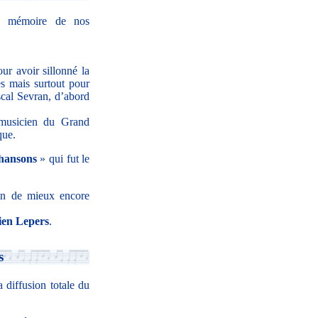
la mémoire de nos
ur avoir sillonné la
s mais surtout pour
scal Sevran, d’abord
f musicien du Grand
que.
hansons
» qui fut le
fin de mieux encore
ien Lepers
.
s
 diffusion totale du