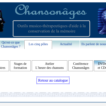
Qu'est-ce que
Les cinq pôles
Actualité
Ils parlent de nous
Chansonâges ?
Stages de
Atelier
Conférence
DVD
ires
formation
L'heure des chansons
Chansonâges
et CD
Retour au catalogue
n