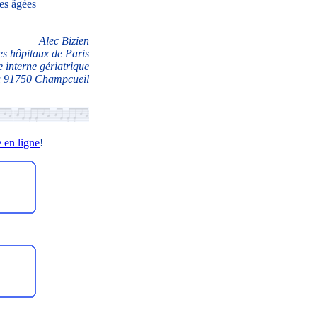
nes âgées
Alec Bizien
s hôpitaux de Paris
 interne gériatrique
u 91750 Champcueil
 en ligne
!